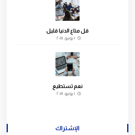
قل متاع الدنيا قليل
١ يونيو، ٢٠١٨
نعم تستطيع
١ يونيو، ٢٠١٨
الإشتراك