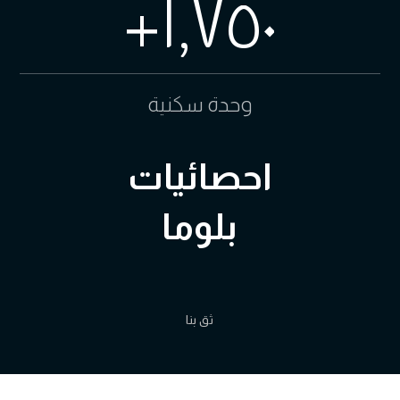
+
١,٧٥٠
وحدة سكنية
احصائيات
بلوما
ثق بنا