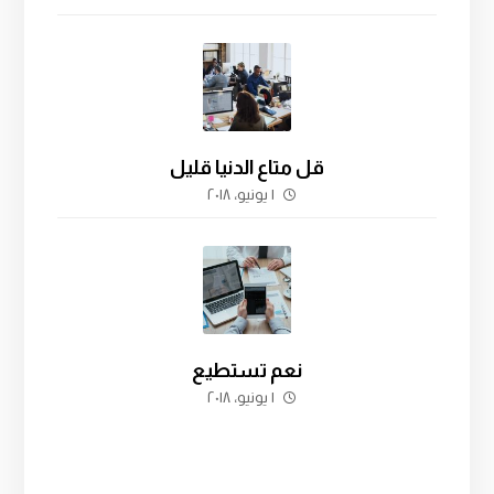
قل متاع الدنيا قليل
١ يونيو، ٢٠١٨
نعم تستطيع
١ يونيو، ٢٠١٨