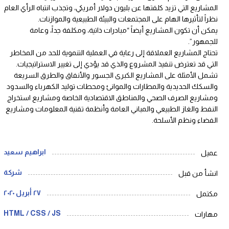
المشاريع التي تزيد كلفتها عن بليون دولار أمريكي، وتجذب انتباه الرأي العام
نظراً لتأثيرها الهام على المجتمعات والبيئة الطبيعية والموازنات.
يمكن أن تكون المشاريع أيضاً “مبادرات ذاتية، ومكلفة جداً، وعامة
للجمهور”.
تحتاج المشاريع العملاقة إلى رعاية في العملية التنموية للحد من المخاطر
التي قد تعترض تنفيذ المشروع والذي قد يؤدي إلى تغيير الاستراتيجيات.
تشمل الأمثلة على المشاريع الكبرى الجسور والأنفاق والطرق السريعة
والسكك الحديدية والمطارات والموانئ ومحطات توليد الكهرباء والسدود
ومشاريع الصرف الصحي والمناطق الاقتصادية الخاصة ومشاريع استخراج
النفط والغاز الطبيعي والمباني العامة وأنظمة تقنية المعلومات ومشاريع
الفضاء ونظم الأسلحة.
ابراهيم سعيد
عميل
شركة
انشأ من قبل
٢٧ أبريل ٢٠٢٠
مكتمل
HTML / CSS / JS
مهارات