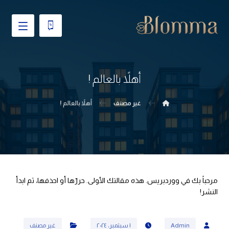
أهلاً بالعالم !
غير مصنف
أهلاً بالعالم !
مرحباً بك في ووردبريس. هذه مقالتك الأولى. حررّها أو احذفها، ثم ابدأ
النشر!
Admin
١ سبتمبر، ٢٠٢٤
غير مصنف